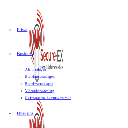
Privat
Business
Alarmanlagen
Brandmeldeanlagen
Brandwarnanlagen
Videoüberwachung
Elektronische Zutrittskontrolle
Über uns