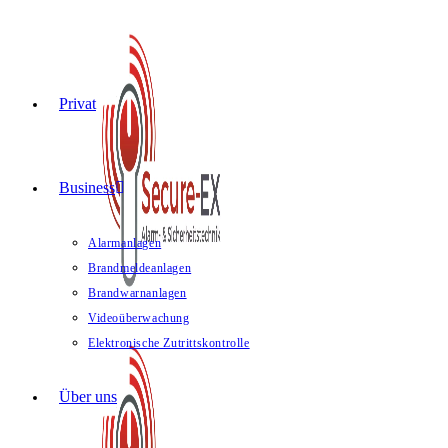
Privat
Business
Alarmanlagen
Brandmeldeanlagen
Brandwarnanlagen
Videoüberwachung
Elektronische Zutrittskontrolle
Über uns