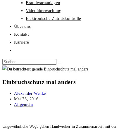
Brandwarnanlagen
Videoüberwachung
Elektronische Zutrittskontrolle
Über uns
Kontakt
Karriere
Website-
Suche
umschalten
Einbruchschutz mal anders
Beitrags-
Alexander Wenke
Autor:
Beitrag
Mai 23, 2016
veröffentlicht:
Beitrags-
Allgemein
Kategorie:
Ungewöhnliche Wege gehen Handwerker in Zusammenarbeit mit der