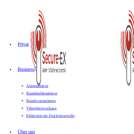
Privat
Business
Alarmanlagen
Brandmeldeanlagen
Brandwarnanlagen
Videoüberwachung
Elektronische Zutrittskontrolle
Über uns