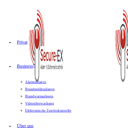
Privat
Business
Alarmanlagen
Brandmeldeanlagen
Brandwarnanlagen
Videoüberwachung
Elektronische Zutrittskontrolle
Über uns