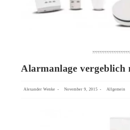
?????????????????????
Alarmanlage vergeblich 
Beitrags-
Beitrag
Beitrags-
Alexander Wenke
November 9, 2015
Allgemein
Autor:
veröffentlicht:
Kategorie: